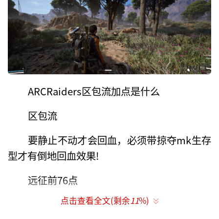
ARCRaiders区包流加点是什么
区包流
要静止不动才会回血，必须带掠夺mk生存
型才有倒地回血效果!
远征前76点
点击查看全文(剩余
11
%)
远征后81点