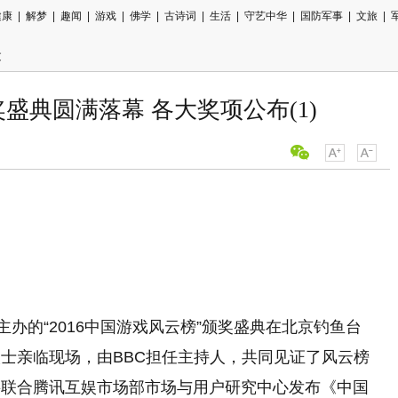
健康
|
解梦
|
趣闻
|
游戏
|
佛学
|
古诗词
|
生活
|
守艺中华
|
国防军事
|
文旅
|
文
奖盛典圆满落幕 各大奖项公布(1)
用微信扫描
分享至好友
主办的“2016中国游戏风云榜”颁奖盛典在北京钓鱼台
士亲临现场，由BBC担任主持人，共同见证了风云榜
将联合腾讯互娱市场部市场与用户研究中心发布《中国