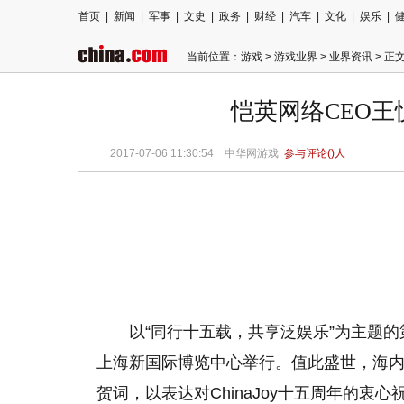
首页
|
新闻
|
军事
|
文史
|
政务
|
财经
|
汽车
|
文化
|
娱乐
|
当前位置：
游戏
>
游戏业界
>
业界资讯
> 正
恺英网络CEO王悦
2017-07-06 11:30:54
中华网游戏
参与评论(
)人
以“同行十五载，共享泛娱乐”为主题的第十五
上海新国际博览中心举行。值此盛世，海
贺词，以表达对ChinaJoy十五周年的衷