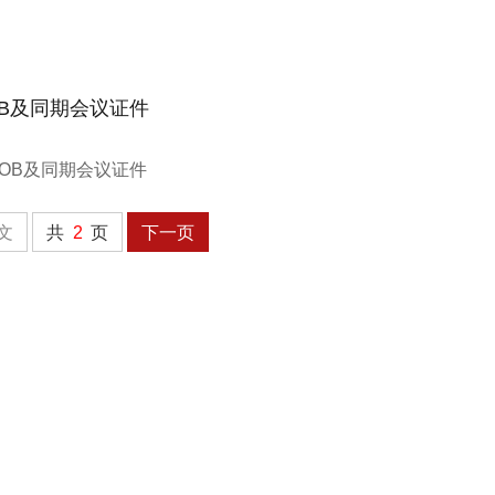
TOB及同期会议证件
文
共
2
页
下一页