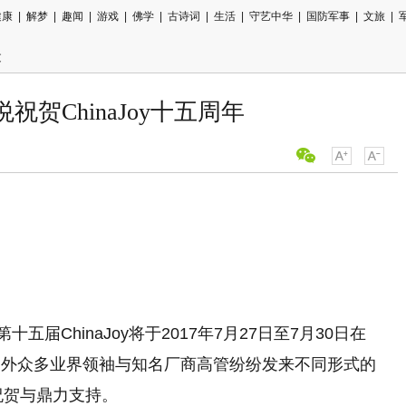
健康
|
解梦
|
趣闻
|
游戏
|
佛学
|
古诗词
|
生活
|
守艺中华
|
国防军事
|
文旅
|
文
祝贺ChinaJoy十五周年
用微信扫描
分享至好友
届ChinaJoy将于2017年7月27日至7月30日在
内外众多业界领袖与知名厂商高管纷纷发来不同形式的
心祝贺与鼎力支持。