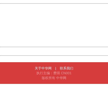
China
404 Not Found
Sorry for the inconvenience.
Please report this message and include the following
information to us.
Thank you very much!
URL:
http://3g.china.com:8080/act/game/11011446/20170730
Server:
cms-9-158
Date:
2026/08/08 05:06:14
Powered by China
China
关于中华网
|
联系我们
执行主编：费琪 CN001
版权所有 中华网
404 Not Found
Sorry for the inconvenience.
Please report this message and include the following
information to us.
Thank you very much!
URL:
http://3g.china.com:8080/act/game/11011446/20170730