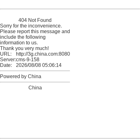
Powered by China
China
404 Not Found
Sorry for the inconvenience.
Please report this message and
include the following
information to us.
Thank you very much!
URL:
http://3g.china.com:8080/act/game/11011446/20170730
Server:
cms-9-158
Date:
2026/08/08 05:06:14
Powered by China
China
404 Not Found
Sorry for the inconvenience.
Please report this message and include the following
information to us.
Thank you very much!
URL:
http://3g.china.com:8080/act/game/11011446/20170730
Server:
cms-9-158
Date:
2026/08/08 05:06:14