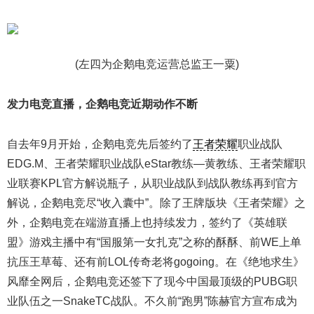
(左四为企鹅电竞运营总监王一粟)
发力电竞直播，企鹅电竞近期动作不断
自去年9月开始，企鹅电竞先后签约了
王者荣耀
职业战队
EDG.M、王者荣耀职业战队eStar教练—黄教练、王者荣耀职
业联赛KPL官方解说瓶子，从职业战队到战队教练再到官方
解说，企鹅电竞尽“收入囊中”。除了王牌版块《王者荣耀》之
外，企鹅电竞在端游直播上也持续发力，签约了《英雄联
盟》游戏主播中有“国服第一女扎克”之称的酥酥、前WE上单
抗压王草莓、还有前LOL传奇老将gogoing。在《绝地求生》
风靡全网后，企鹅电竞还签下了现今中国最顶级的PUBG职
业队伍之一SnakeTC战队。不久前“跑男”陈赫官方宣布成为