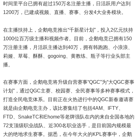
时间里平台已拥有超过150万名注册主播，日活跃用户达到
1200万，已建成视频、直播、赛事、分发4大业务模块。
在主播扶持上，企鹅电竞推出“千新星计划”，投入2亿元扶持
1000位百万级主播和视频作者。目前，企鹅电竞已拥有150
万注册主播，月活跃主播达到40万，拥有韩跑跑、小浪浪、
莉娅、草莓、酥酥、gogoing、黄教练、瓶子等行业头部主
播。
在赛事方面，企鹅电竞将升级自营赛事“QGC”为“大QGC赛事
计划”，通过QGC主赛、校园赛、全民赛事等多种赛事模式，
打造全民电竞体系。目前正在火热进行中的QGC新春邀请赛
就是由企鹅电竞主办，该比赛集结了包括4AM、IFTY、
FTD、SnakeTC和Ehome等老牌强队在内的来自全国各地的
72支顶级职业战队、近300名职业选手，是目前国内规模最
大的绝地求生赛事。据悉，在今年大火的KPL赛事中，企鹅