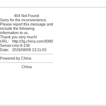
Powered by China
China
404 Not Found
Sorry for the inconvenience.
Please report this message and
include the following
information to us.
Thank you very much!
URL:
http://3g.china.com:8080/act/game/11011446/20180326
Server:
cms-9-158
Date:
2026/08/08 13:11:03
Powered by China
China
404 Not Found
Sorry for the inconvenience.
Please report this message and include the following
information to us.
Thank you very much!
URL:
http://3g.china.com:8080/act/game/11011446/20180326
Server:
cms-9-158
Date:
2026/08/08 13:11:03