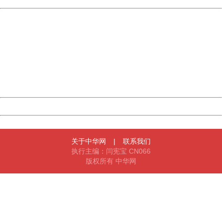
China
404 Not Found
Sorry for the inconvenience.
Please report this message and include the following
information to us.
Thank you very much!
URL:
http://3g.china.com:8080/act/game/11011446/20180326
Server:
cms-9-158
Date:
2026/08/08 13:11:03
Powered by China
China
关于中华网
|
联系我们
执行主编：闫宪宝 CN066
版权所有 中华网
404 Not Found
Sorry for the inconvenience.
Please report this message and include the following
information to us.
Thank you very much!