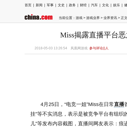
首页
|
新闻
|
军事
|
文史
|
政务
|
财经
|
汽车
|
文化
|
娱乐
|
当前位置：
游戏
>
游戏业界
>
业界资讯
> 正
Miss揭露直播平台
2018-05-03 13:26:54
凤凰网游戏
参与评论(
)人
4月25日，“电竞一姐”Miss在日常
直播
挂”等不实消息，表示是被竞争平台有组织
儿”等发布内容截图，直播间网友表示：痕