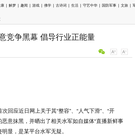
健康
|
解梦
|
趣闻
|
游戏
|
佛学
|
古诗词
|
生活
|
守艺中华
|
国防军事
|
文旅
|
文
恶意竞争黑幕 倡导行业正能量
用微信扫描
分享至好友
首次回应近日网上关于其“整容”、“人气下滑”、“开
的恶意抹黑，并晒出了相关水军如自媒体“直播新鲜事
迹明显，是某平台水军无疑。