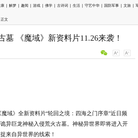
健康
|
解梦
|
趣闻
|
游戏
|
佛学
|
古诗词
|
生活
|
守艺中华
|
国防军事
|
文旅
|
 正文
墓 《魔域》新资料片11.26来袭！
用微信扫描
分享至好友
《
魔域
》全新资料片“轮回之境：四海之门序章”近日频
—诡异巨龙神秘入侵荒火古墓。神秘异世界即将进入开
捕捉来自异世界的线索！