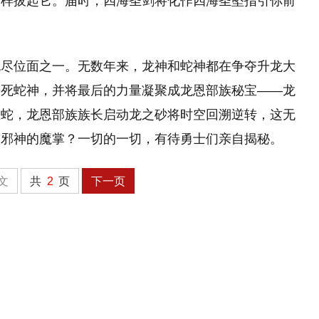
一样拔起它。届时，四海圣剑将化作四海圣坠指引你前
无尽位面之一。无数年来，龙神和蛇神都在争夺升龙大
杀死蛇神，并将最后的力量凝聚成龙恩部族秘宝——龙
巨蛇，龙恩部族族长启动龙之砂将时空回溯逆转，这无
入邪神的魔掌？一切的一切，有待勇士们亲自揭秘。
文
共
2
页
下一页