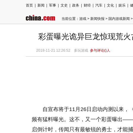
首页
|
新闻
|
军事
|
文史
|
政务
|
财经
|
汽车
|
文化
|
娱乐
|
当前位置：
游戏
>
新闻快报
>
国内游戏新闻
>
彩蛋曝光诡异巨龙惊现荒火古
2018-11-21 12:26:52
多玩游戏
参与评论(
)人
自宣布将于11月26日启动内测以来，
频有猛料曝光。这不，又一个彩蛋曝出—
启倒计时，传闻只有最敏锐的勇士，才能