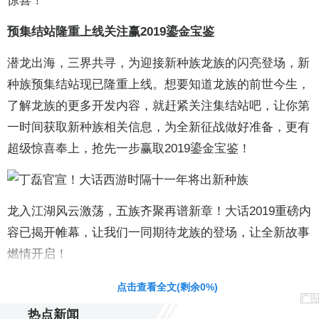
惊喜！
预集结站隆重上线关注赢2019鎏金宝鉴
潜龙出海，三界共寻，为迎接新种族龙族的闪亮登场，新
种族预集结站现已隆重上线。想要知道龙族的前世今生，
了解龙族的更多开发内容，就赶紧关注集结站吧，让你第
一时间获取新种族相关信息，为全新征战做好准备，更有
超级惊喜奉上，抢先一步赢取2019鎏金宝鉴！
龙入江湖风云激荡，五族齐聚再谱新章！大话2019重磅内
容已揭开帷幕，让我们一同期待龙族的登场，让全新故事
燃情开启！
责任编辑：黄鹏 CG001
点击查看全文(剩余
0
%)
广告
热点新闻