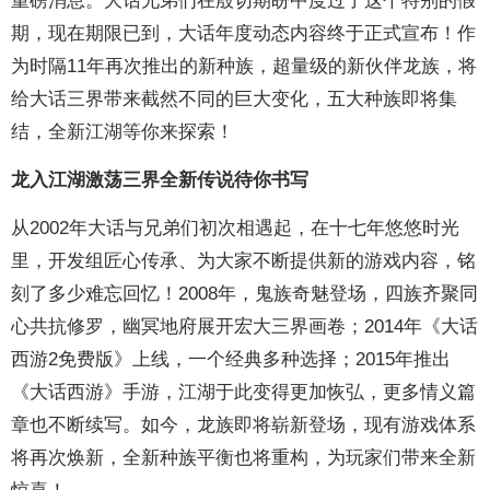
重磅消息。大话兄弟们在殷切期盼中度过了这个特别的假
期，现在期限已到，大话年度动态内容终于正式宣布！作
为时隔11年再次推出的新种族，超量级的新伙伴龙族，将
给大话三界带来截然不同的巨大变化，五大种族即将集
结，全新江湖等你来探索！
龙入江湖激荡三界全新传说待你书写
从2002年大话与兄弟们初次相遇起，在十七年悠悠时光
里，开发组匠心传承、为大家不断提供新的游戏内容，铭
刻了多少难忘回忆！2008年，鬼族奇魅登场，四族齐聚同
心共抗修罗，幽冥地府展开宏大三界画卷；2014年《大话
西游2免费版》上线，一个经典多种选择；2015年推出
《大话西游》手游，江湖于此变得更加恢弘，更多情义篇
章也不断续写。如今，龙族即将崭新登场，现有游戏体系
将再次焕新，全新种族平衡也将重构，为玩家们带来全新