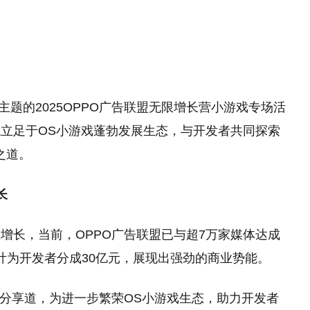
09:08
看个预告还要花钱订阅？《GTA6》新预告Netflix独
占惹众怒
一个预告=百万销量！网飞限时独占《GTA6》预告
09:08
赚麻了
好评合作登山《PEAK》最终更新8月11日上线 严
09:08
酷新生态登场
《塞尔达传说》真人电影成山姆·尼尔遗作！今年4
09:08
月杀青
《幽灵行动》25周年 《荒野》、《断点》0.5折！
09:08
”为主题的2025OPPO广告联盟无限增长营小游戏专场活
09:08
芙蓉梦华一日三变 《魔域》2026 花魁赛主题及限
立足于OS小游戏蓬勃发展生态，与开发者共同探索
了！PS5包装盒上被贴警
《刺客信条：英灵殿》总监重新
精选
定外观首曝
PS5 Pro系统更新 Beta版默认开启PSSR 2 所有游
09:08
实体版
领导该系列
之道。
戏画质自动增强
《GTA6》加长版预览8月28日凌晨3点Netflix播出
09:08
09:08
看个预告还要花钱订阅？《GTA6》新预告Netflix独
长
占惹众怒
一个预告=百万销量！网飞限时独占《GTA6》预告
09:08
赚麻了
好评合作登山《PEAK》最终更新8月11日上线 严
09:08
增长，当前，OPPO广告联盟已与超7万家媒体达成
酷新生态登场
《塞尔达传说》真人电影成山姆·尼尔遗作！今年4
09:08
累计为开发者分成30亿元，展现出强劲的商业势能。
月杀青
《幽灵行动》25周年 《荒野》、《断点》0.5折！
09:08
09:08
锔分享道，为进一步繁荣OS小游戏生态，助力开发者