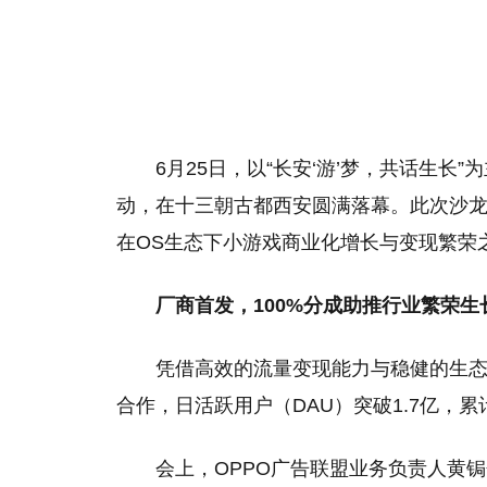
6月25日，以“长安‘游’梦，共话生长
动，在十三朝古都西安圆满落幕。此次沙龙
技嘉推出钛金雕1600PG5 AI TOP电源：
索尼直接不装
精选
为发烧级主机与本地AI算力打造旗舰供电
告：不再会有
在OS生态下小游戏商业化增长与变现繁荣
方案
厂商首发，100%分成助推行业繁荣生
凭借高效的流量变现能力与稳健的生态
合作，日活跃用户（DAU）突破1.7亿，
会上，OPPO广告联盟业务负责人黄