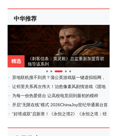
中华推荐
加盟育碧
虎牙游戏发行IP矩阵再落重磅一子！顶
精选
精选
流“女明星”ZANMANG LOOPY 正版3D消
除手游《消消奇遇》惊喜曝光
0
1
2
3
4
异地联机搜不到房？蒲公英游戏版一键虚拟组网，
跨平台开黑零门槛！
让邻里关系再次伟大！治愈像素风剧情游戏《团地
日和》定档10月30日发售
为每一份热爱搭台 让高校电竞回到最初的模样
开启“无限在线”模式 2026ChinaJoy世纪华通展台首
日体验拉满
“好塔成双”启新章！《永恒之塔2》《永恒之塔：经
典》组队亮相2026CJ