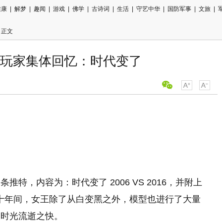
健康
|
解梦
|
趣闻
|
游戏
|
佛学
|
古诗词
|
生活
|
守艺中华
|
国防军事
|
文旅
|
 正文
玩家集体回忆：时代变了
用微信扫描
分享至好友
特，内容为：时代变了 2006 VS 2016，并附上
比。十年间，女王除了从白变黑之外，模型也进行了大量
叹时光流逝之快。