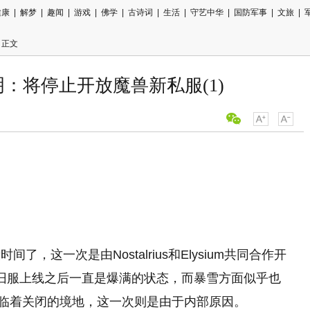
健康
|
解梦
|
趣闻
|
游戏
|
佛学
|
古诗词
|
生活
|
守艺中华
|
国防军事
|
文旅
|
 正文
：将停止开放魔兽新私服(1)
用微信扫描
分享至好友
，这一次是由Nostalrius和Elysium共同合作开
新怀旧服上线之后一直是爆满的状态，而暴雪方面似乎也
临着关闭的境地，这一次则是由于内部原因。