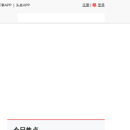
注册
|
登录
军事APP
|
头条APP
二维码
和朋友圈