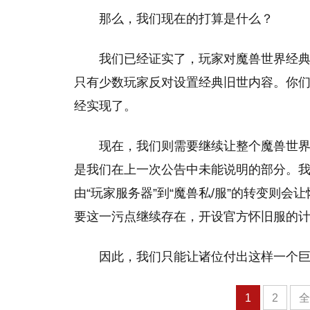
那么，我们现在的打算是什么？
我们已经证实了，玩家对魔兽世界经
只有少数玩家反对设置经典旧世内容。你
经实现了。
现在，我们则需要继续让整个魔兽世
是我们在上一次公告中未能说明的部分。我
由“玩家服务器”到“魔兽私/服”的转变则
要这一污点继续存在，开设官方怀旧服的
因此，我们只能让诸位付出这样一个
1
2