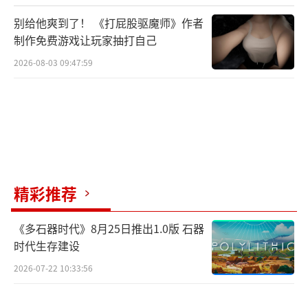
别给他爽到了！ 《打屁股驱魔师》作者
制作免费游戏让玩家抽打自己
2026-08-03 09:47:59
值得一提的是，在上周小岛工作室公布的
全新片段中，正式宣布虚拟主播兔田佩克拉将
会以特殊形式亮相本作。这一消息让众多Vtub
精彩推荐
er粉丝与游戏玩家都大为惊喜，不仅展现了小
《多石器时代》8月25日推出1.0版 石器
岛工作室对次文化的接纳态度，也进一步扩大
时代生存建设
了游戏的受众面。
2026-07-22 10:33:56