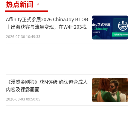
热点新闻
串“焦油人Tarman”，而德国导演法提赫·阿
金则饰演另一个神秘角色“玩偶人Dollma
Affinity正式参展2026 ChinaJoy BTOB
n”。
｜出海获客与流量变现，在W4H203找
2026-07-30 10:49:33
《漫威金刚狼》获M评级 确认包含成人
内容及裸露画面
2026-08-03 09:50:05