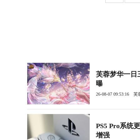
芙蓉梦华一日三
曝
26-08-07 09:53:16
芙
PS5 Pro系
增强