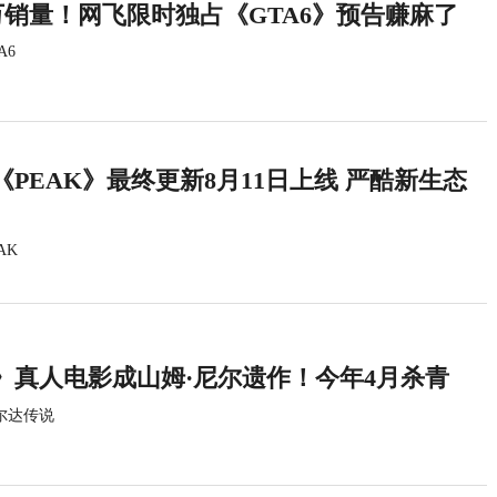
万销量！网飞限时独占《GTA6》预告赚麻了
A6
PEAK》最终更新8月11日上线 严酷新生态
AK
》真人电影成山姆·尼尔遗作！今年4月杀青
尔达传说