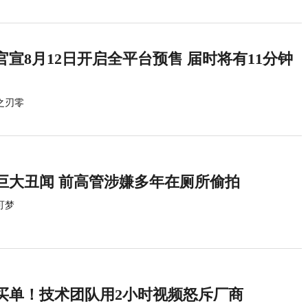
宣8月12日开启全平台预售 届时将有11分钟
之刃零
巨大丑闻 前高管涉嫌多年在厕所偷拍
可梦
买单！技术团队用2小时视频怒斥厂商