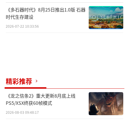
《多石器时代》8月25日推出1.0版 石器
时代生存建设
2026-07-22 10:33:56
此外，开发团队还分享了PC版技术细节：
游戏帧率不受限于60帧，高性能系统可开启无
限制帧率。但官方确认，本作暂不支持Steam
Deck运行。
《刀剑神域：艾恩葛朗特回荡新声》是一
精彩推荐
款基于人气IP改编的角色扮演游戏，将于2026
年7月9日发售。
（责任编辑：张佳鑫）
《龙之信条2》重大更新8月底上线
PS5/XSX终获60帧模式
2026-08-03 09:48:17