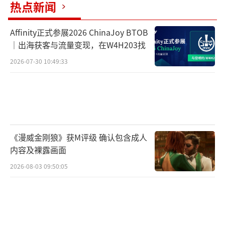
yzen 5 5600G
热点新闻
• 显卡：NVIDIA GeForce RTX 2070（8G
Affinity正式参展2026 ChinaJoy BTOB
B）/ AMD Radeon RX 6700 XT（12GB）
｜出海获客与流量变现，在W4H203找
2026-07-30 10:49:33
•内存：8GB
• 存储：30 GB SSD
《漫威金刚狼》获M评级 确认包含成人
内容及裸露画面
2026-08-03 09:50:05