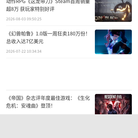
动作RPG《这龙带刀》Steam首周销量
超8万 获玩家特别好评
2026-08-03 09:50:25
《幻兽帕鲁》1.0版一周狂卖180万份！
总收入达7亿美元
2026-07-22 10:34:34
《帝国》杂志评年度最佳游戏：《生化
危机：安魂曲》登顶！
2026-08-03 09:49:45
循光入林，碰杯一夏：林里LINLEE携手
《光·遇》开启夏日联名上新