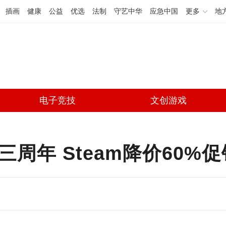
插画
健康
公益
优选
法制
守艺中华
应急中国
更多
地
电子竞技
文创游戏
周年 Steam降价60%促