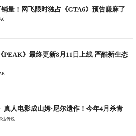
万销量！网飞限时独占《GTA6》预告赚麻了
A6
PEAK》最终更新8月11日上线 严酷新生态
AK
》真人电影成山姆·尼尔遗作！今年4月杀青
尔达传说