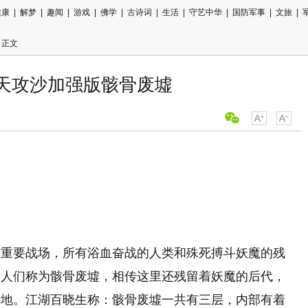
健康
|
解梦
|
趣闻
|
游戏
|
佛学
|
古诗词
|
生活
|
守艺中华
|
国防军事
|
文旅
|
 正文
傲天攻沙加强版骸骨废墟
用微信扫描
分享至好友
的重要战场，所有浴血奋战的人类和殊死搏斗妖魔的残
被人们称为骸骨废墟，相传这里还残留着妖魔的后代，
之地。江湖百晓生称：骸骨废墟一共有三层，内部有着