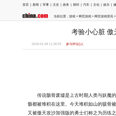
首页
|
新闻
|
军事
|
文史
|
政务
|
财经
|
汽车
|
文化
|
娱乐
|
当前位置：
游戏
>
网页游戏
>
网页游戏资讯
>
考验小心脏 
2018-01-09 11:36:55
参与评论(
)人
传说骸骨废墟是上古时期人类与妖魔
骸都被堆积在这里。今天堆积如山的骇骨
又被傲天攻沙加强版的勇士们称之为历练