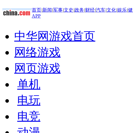
首页
|
新闻
|
军事
|
文史
|
政务
|
财经
|
汽车
|
文化
|
娱乐
|
健
APP
中华网游戏首页
网络游戏
网页游戏
单机
电玩
电竞
动漫