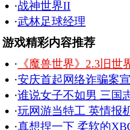
·
战神世界II
永
·
武林足球经理
游戏精彩内容推荐
·
《魔兽世界》2.3旧
·
安庆首起网络诈骗案宣
·
谁说女子不如男 三国志
·
玩网游当特工 英情报
·
真想捏一下 柔软的XBO