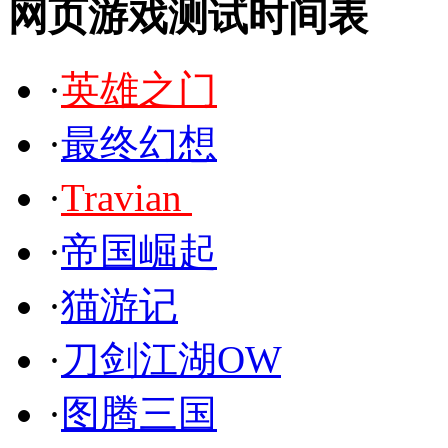
网页游戏测试时间表
·
英雄之门
·
最终幻想
正
·
Travian
商
·
帝国崛起
永
·
猫游记
·
刀剑江湖OW
·
图腾三国