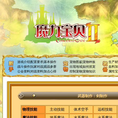
游戏介绍
|
配置要求
|
基本操作
宠物图鉴
|
宠物种族
生产材
战斗操作
|
玩家对战
|
观战参赛
出现地域
|
如何抓宠
血料加
公会资料
|
对战资料
|
加点心得
控制宠物
|
宠物知识
属性宝
武器制作：剑制作
物理技能
主动技能
体术空手
远程技能
魔法技能
地系魔法
水系魔法
火系魔法