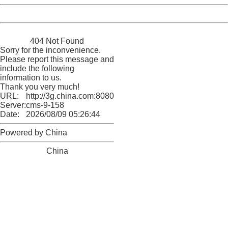
Powered by China
China
404 Not Found
Sorry for the inconvenience.
Please report this message and
include the following
information to us.
Thank you very much!
URL:
http://3g.china.com:8080/act/game/11184813/20161129
Server:
cms-9-158
Date:
2026/08/09 05:26:44
Powered by China
China
404 Not Found
Sorry for the inconvenience.
Please report this message and include the following
information to us.
Thank you very much!
URL:
http://3g.china.com:8080/act/game/11184813/20161129
Server:
cms-9-158
Date:
2026/08/09 05:26:44