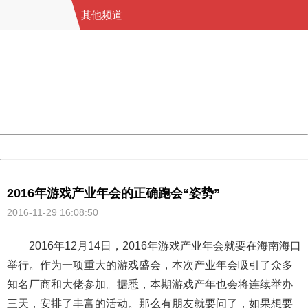
其他频道
404 Not Found
Sorry for the inconvenience.
Please report this message and include the following
information to us.
Thank you very much!
URL:
http://3g.china.com:8080/act/game/11184813/20161129
Server:
cms-9-158
Date:
2026/08/09 05:26:44
Powered by China
China
2016年游戏产业年会的正确跑会“姿势”
2016-11-29 16:08:50
2016年12月14日，2016年游戏产业年会就要在海南海口
举行。作为一项重大的游戏盛会，本次产业年会吸引了众多
知名厂商和大佬参加。据悉，本期游戏产年也会将连续举办
三天，安排了丰富的活动。那么有朋友就要问了，如果想要