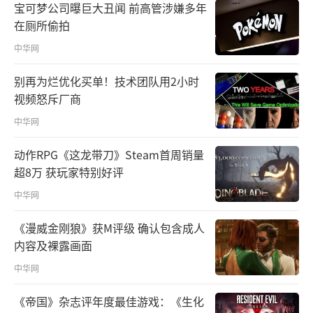
宝可梦公司曝巨大丑闻 前高管涉嫌多年
在厕所偷拍
中华网
别再为烂优化买单！技术团队用2小时
视频怒斥厂商
中华网
动作RPG《这龙带刀》Steam首周销量
超8万 获玩家特别好评
中华网
《漫威金刚狼》获M评级 确认包含成人
内容及裸露画面
中华网
《帝国》杂志评年度最佳游戏：《生化