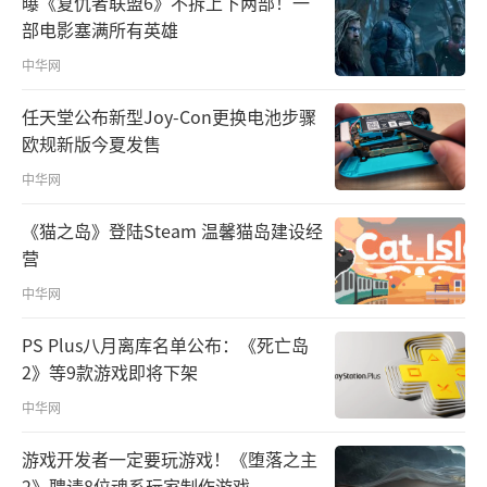
曝《复仇者联盟6》不拆上下两部！一
部电影塞满所有英雄
中华网
任天堂公布新型Joy-Con更换电池步骤
欧规新版今夏发售
中华网
《猫之岛》登陆Steam 温馨猫岛建设经
营
中华网
PS Plus八月离库名单公布：《死亡岛
2》等9款游戏即将下架
中华网
游戏开发者一定要玩游戏！《堕落之主
2》聘请8位魂系玩家制作游戏