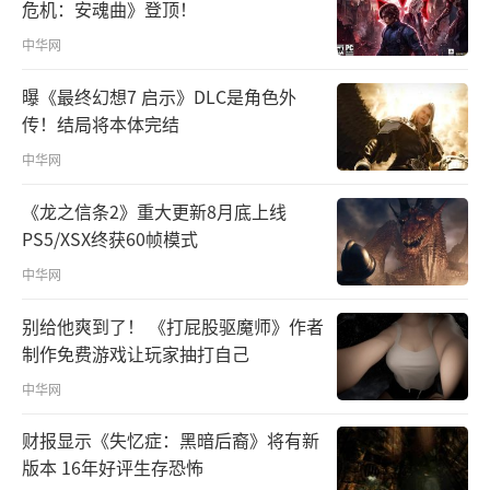
危机：安魂曲》登顶！
中华网
曝《最终幻想7 启示》DLC是角色外
传！结局将本体完结
中华网
《龙之信条2》重大更新8月底上线
PS5/XSX终获60帧模式
中华网
别给他爽到了！ 《打屁股驱魔师》作者
制作免费游戏让玩家抽打自己
中华网
财报显示《失忆症：黑暗后裔》将有新
版本 16年好评生存恐怖