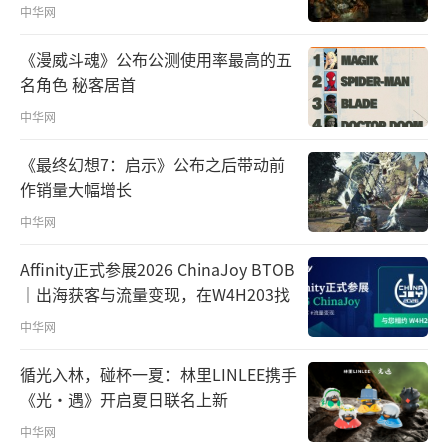
中华网
《漫威斗魂》公布公测使用率最高的五
名角色 秘客居首
中华网
《最终幻想7：启示》公布之后带动前
作销量大幅增长
中华网
Affinity正式参展2026 ChinaJoy BTOB
｜出海获客与流量变现，在W4H203找
中华网
循光入林，碰杯一夏：林里LINLEE携手
《光·遇》开启夏日联名上新
中华网