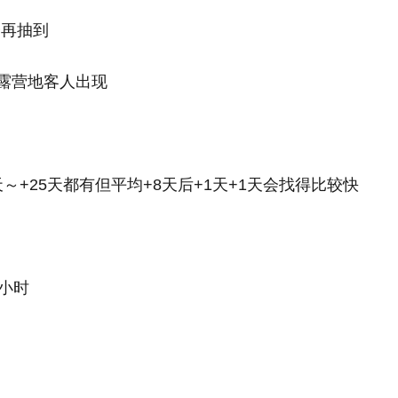
会再抽到
的露营地客人出现
～+25天都有但平均+8天后+1天+1天会找得比较快
0小时