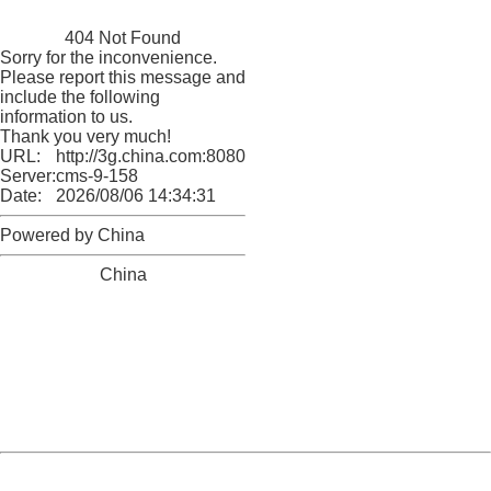
China
404 Not Found
Sorry for the inconvenience.
Please report this message and
include the following
information to us.
Thank you very much!
URL:
http://3g.china.com:8080/act/game/11012143/20180511
Server:
cms-9-158
Date:
2026/08/06 14:34:31
Powered by China
China
404 Not Found
Sorry for the inconvenience.
Please report this message and include the following
information to us.
Thank you very much!
URL:
http://3g.china.com:8080/act/game/11012143/20180511
Server:
cms-9-158
Date:
2026/08/06 14:34:31
Powered by China