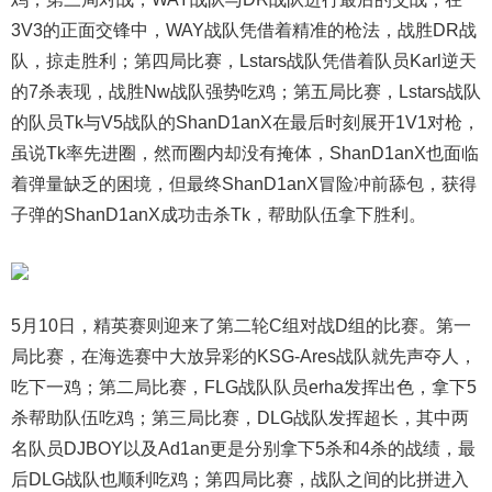
3V3的正面交锋中，WAY战队凭借着精准的枪法，战胜DR战
队，掠走胜利；第四局比赛，Lstars战队凭借着队员Karl逆天
的7杀表现，战胜Nw战队强势吃鸡；第五局比赛，Lstars战队
的队员Tk与V5战队的ShanD1anX在最后时刻展开1V1对枪，
虽说Tk率先进圈，然而圈内却没有掩体，ShanD1anX也面临
着弹量缺乏的困境，但最终ShanD1anX冒险冲前舔包，获得
子弹的ShanD1anX成功击杀Tk，帮助队伍拿下胜利。
5月10日，精英赛则迎来了第二轮C组对战D组的比赛。第一
局比赛，在海选赛中大放异彩的KSG-Ares战队就先声夺人，
吃下一鸡；第二局比赛，FLG战队队员erha发挥出色，拿下5
杀帮助队伍吃鸡；第三局比赛，DLG战队发挥超长，其中两
名队员DJBOY以及Ad1an更是分别拿下5杀和4杀的战绩，最
后DLG战队也顺利吃鸡；第四局比赛，战队之间的比拼进入