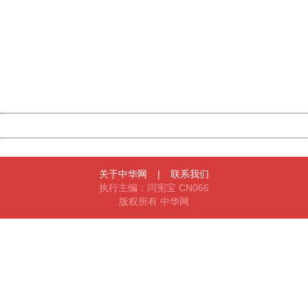
China
404 Not Found
Sorry for the inconvenience.
Please report this message and include the following
information to us.
Thank you very much!
URL:
http://3g.china.com:8080/act/game/11012143/20180511
Server:
cms-9-158
Date:
2026/08/06 14:34:31
Powered by China
China
关于中华网
|
联系我们
执行主编：闫宪宝 CN066
版权所有 中华网
404 Not Found
Sorry for the inconvenience.
Please report this message and include the following
information to us.
Thank you very much!
URL:
http://3g.china.com:8080/act/game/11012143/20180511
Server:
cms-9-158