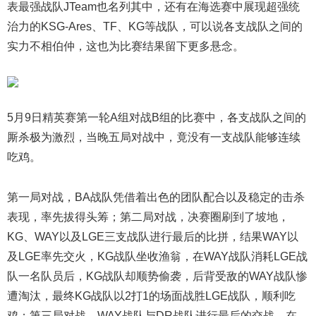
表最强战队JTeam也名列其中，还有在海选赛中展现超强统
治力的KSG-Ares、TF、KG等战队，可以说各支战队之间的
实力不相伯仲，这也为比赛结果留下更多悬念。
5月9日精英赛第一轮A组对战B组的比赛中，各支战队之间的
厮杀极为激烈，当晚五局对战中，竟没有一支战队能够连续
吃鸡。
第一局对战，BA战队凭借着出色的团队配合以及稳定的击杀
表现，率先拔得头筹；第二局对战，决赛圈刷到了坡地，
KG、WAY以及LGE三支战队进行最后的比拼，结果WAY以
及LGE率先交火，KG战队坐收渔翁，在WAY战队消耗LGE战
队一名队员后，KG战队却顺势偷袭，后背受敌的WAY战队惨
遭淘汰，最终KG战队以2打1的场面战胜LGE战队，顺利吃
鸡；第三局对战，WAY战队与DR战队进行最后的交战，在