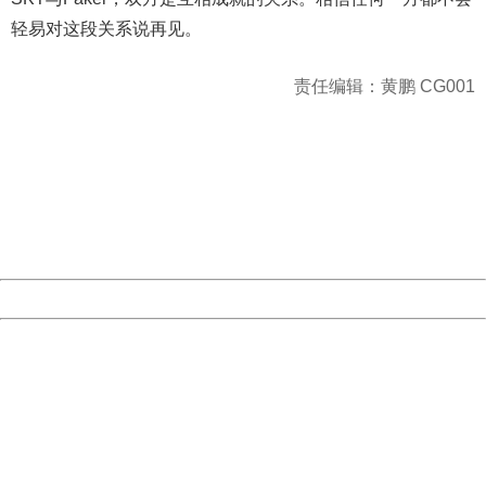
轻易对这段关系说再见。
责任编辑：黄鹏 CG001
404 Not Found
Sorry for the inconvenience.
Please report this message and include the following
information to us.
Thank you very much!
URL:
http://3g.china.com:8080/act/game/11012143/20181120
Server:
cms-9-158
Date:
2026/08/06 19:07:19
Powered by China
China
404 Not Found
Sorry for the inconvenience.
Please report this message and include the following
information to us.
Thank you very much!
URL:
http://3g.china.com:8080/act/game/11012143/20181120