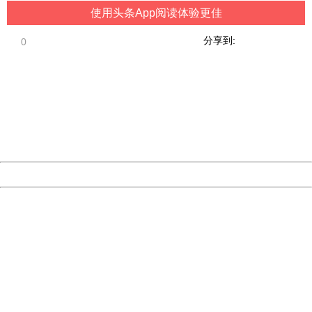
使用头条App阅读体验更佳
分享到:
0
404 Not Found
Sorry for the inconvenience.
Please report this message and include the following
information to us.
Thank you very much!
URL:
http://3g.china.com:8080/act/game/11012143/20181130
Server:
cms-9-158
Date:
2026/08/07 06:24:58
Powered by China
China
404 Not Found
Sorry for the inconvenience.
Please report this message and include the following
information to us.
Thank you very much!
URL:
http://3g.china.com:8080/act/game/11012143/20181130
Server:
cms-9-158
Date:
2026/08/07 06:24:58