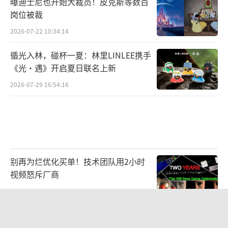
曝迪士尼也开始大裁员！皮克斯等数百
岗位被裁
2026-07-22 10:34:14
循光入林，碰杯一夏：林里LINLEE携手
《光·遇》开启夏日联名上新
2026-07-29 16:54:16
别再为烂优化买单！技术团队用2小时
视频怒斥厂商
2026-08-03 09:50:45
《剑星》Switch2版获ESRB评级 发售
指日可待