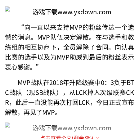
“向一直以来支持MVP的粉丝传达一个遗
憾的消息。MVP队伍决定解散。在与选手和教
练组的相互协商下，全员解除了合同。向认真
比赛的选手以及为MVP助威到最后的粉丝表示
衷心感谢。”
MVP战队在2018年升降级赛中0：3负于BT
C战队（现SB战队），从LCK掉入次级联赛CK
R，此后一直没能再次打回LCK，今日正式宣布
解散，再见了MVP。
点击查看全文(剩余
5
%)
（责任编辑：黄鹏 CG001）