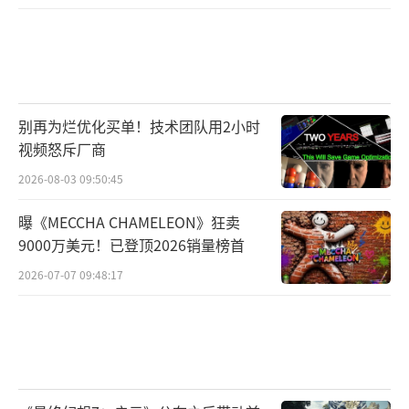
战！此外更有其他多款配置不同的显示器参与
双十一活动，如果您有更高的使用需求，敬请
关注宏碁京东自营旗舰店。
关于宏碁
别再为烂优化买单！技术团队用2小时
宏碁公司创立于1976年,是全球顶尖的资通
视频怒斥厂商
讯公司之一。随着产业的发展及生活型态的转
2026-08-03 09:50:45
变,宏碁将在消费和商用市场开辟契机建立全新
曝《MECCHA CHAMELEON》狂卖
生态圈,推出更多结合硬件、软件和服务整合性
9000万美元！已登顶2026销量榜首
应用与产品。宏碁一直以打破人与科技的藩篱
2026-07-07 09:48:17
视为企业使命，全球约有超过7,700名员工致力
于研发、设计、营销、销售、产品服务和各式
解决方案，业务横跨160个国家。欢迎您参访宏
碁的官方网站了解更多讯息。
（责任编辑：李劲 CK00