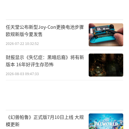
大曲率高刷ED273U P，沉浸体验就此开
启
除了直屏显示器，宏碁双十一也为偏爱曲
任天堂公布新型Joy-Con更换电池步骤
欧规新版今夏发售
面屏的玩家准备了 ED273U P，1500R超大曲率
更符合人眼的生理构造，让玩家在使用时会更
2026-07-22 10:32:52
具沉浸感，采用2K 27英寸的VA面板，能够调校
财报显示《失忆症：黑暗后裔》将有新
出更好电竞性能，通过DP接口可实现最高165H
版本 16年好评生存恐怖
z的刷新率，同时拥有1ms（VRB）的快速响应
2026-08-03 09:47:33
时间，帮助玩家在游戏过程中获得流畅真实的
游戏体验。
《幻兽帕鲁》正式版7月10日上线 大规
模更新