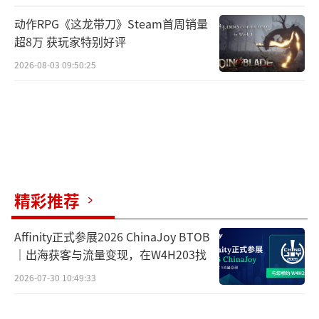
和性能上的双高体验。
动作RPG《这龙带刀》Steam首周销量
超8万 获玩家特别好评
2026-08-03 09:50:25
VG272U W自带2HDMI(2.0)+1DP(1.4)+SP
精彩推荐
K+Audio out插口、可调节高度以及壁挂技
Affinity正式参展2026 ChinaJoy BTOB
术，满足玩家多样化的个性需求。这样一款堪
｜出海获客与流量变现，在W4H203找
称“电竞利器”的旗舰显示器在双十一期间仅
2026-07-30 10:49:33
售1999元，3A玩家请闭眼冲！