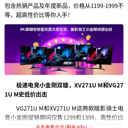
包含热销产品及年度新品，价格从1199-1999不
等，超高性价比等你入手！
极速电竞小金刚双雄，XV271U M和VG27
1U M史低价出击
VG271U M和XV271U M这两款暗影骑士电
竞小金刚促销期间仅售1299和1399，高性价比
不容错过。两款显示器都能在2K分辨率下实现
点击查看全文(剩余
80
%)