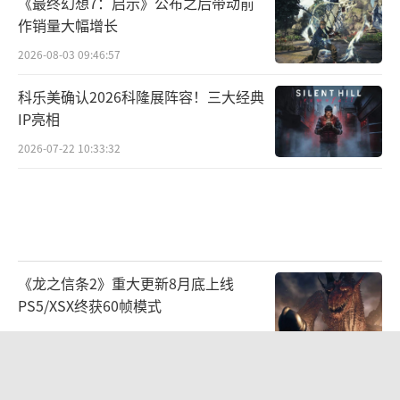
《最终幻想7：启示》公布之后带动前
5）
作销量大幅增长
2026-08-03 09:46:57
科乐美确认2026科隆展阵容！三大经典
IP亮相
2026-07-22 10:33:32
《龙之信条2》重大更新8月底上线
PS5/XSX终获60帧模式
2026-08-03 09:48:17
曝《最终幻想7 启示》DLC是角色外
传！结局将本体完结