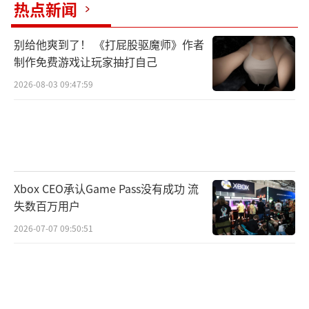
热点新闻
重磅旗舰新品，配置强悍，甚至可以发挥NV最
新40系显卡的功力。超强2K+240Hz战斗力，自
别给他爽到了！ 《打屁股驱魔师》作者
带FreeSync技术为流畅刷新率加成，27英寸的
制作免费游戏让玩家抽打自己
Fast IPS面板则带来优秀的1ms（G to G）灰阶
2026-08-03 09:47:59
响应时间，让玩家疾速畅玩游戏，游戏体验直
线上升。在色彩上，8bit+FRC的色深表现，搭
配HDR400、DCI-P3 95%电影级别的色域覆盖
技术，充分还原游戏真实场景，提升玩家观看
感受，真实还原明暗细节，让玩家轻松找出在
Xbox CEO承认Game Pass没有成功 流
失数百万用户
暗处的敌人，招招制胜，轻轻松松过五关斩六
2026-07-07 09:50:51
将。值得一提的是，通过DP接口连接，设置面
板选择刷新率200Hz以下时如，VG272U W的色
深可以达到10bit，色彩过渡更加细腻柔和，如
果搭配NVIDIA的20系以上的显卡，将带来视觉