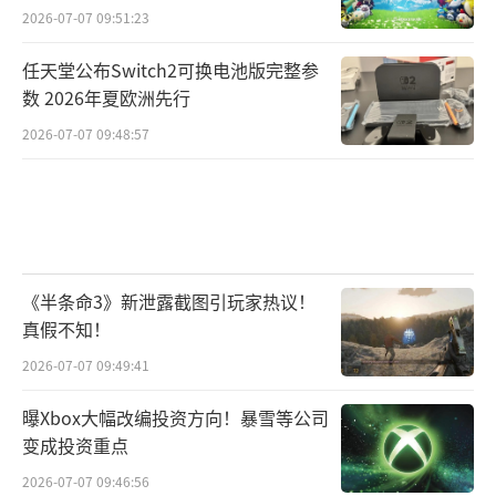
2026-07-07 09:51:23
任天堂公布Switch2可换电池版完整参
数 2026年夏欧洲先行
2026-07-07 09:48:57
同时ED273U P还内置音箱，支持HDR10
色彩技术和爱眼技术，仅凭ED273U P自己就可
以提供良好的影音体验并且不伤害眼睛，是暗
影骑士系列中相当具有性价比的曲面电竞显示
器，1199元的大促价格追求沉浸式体验的玩家
《半条命3》新泄露截图引玩家热议！
真假不知！
一定不要错过。
2026-07-07 09:49:41
有旗舰新品，有极速小金刚双雄，更有曲
曝Xbox大幅改编投资方向！暴雪等公司
面性价比，今年双十一Acer宏碁暗影骑士系列
变成投资重点
的四款2K显示器，不到2千的价格强势成团出
2026-07-07 09:46:56