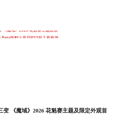
 《魔域》2026 花魁赛主题及限
新 Beta版默认开启PSSR 2 所有游
览8月28日凌晨3点Netflix播出
9:08
阅？《GTA6》新预告Netflix独
量！网飞限时独占《GTA6》预告
EAK》最终更新8月11日上线 严
真人电影成山姆·尼尔遗作！今年4
08
周年 《荒野》、《断点》0.5折！
 《魔域》2026 花魁赛主题及限
新 Beta版默认开启PSSR 2 所有游
览8月28日凌晨3点Netflix播出
9:08
变 《魔域》2026 花魁赛主题及限定外观首
阅？《GTA6》新预告Netflix独