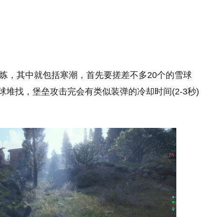
占惹众怒
一个预告=百万销量！网飞限时独占《GTA6》预告
09:08
赚麻了
好评合作登山《PEAK》最终更新8月11日上线 严
09:08
酷新生态登场
《塞尔达传说》真人电影成山姆·尼尔遗作！今年4
09:08
月杀青
《幽灵行动》25周年 《荒野》、《断点》0.5折！
09:08
09:08
芙蓉梦华一日三变 《魔域》2026 花魁赛主题及限
每周试炼，其中就包括寒潮，首先要搓差不多20个的雪球
定外观首曝
PS5 Pro系统更新 Beta版默认开启PSSR 2 所有游
09:08
球堆找，堡垒攻击完会有类似装弹的冷却时间(2-3秒)
G5 AI TOP电源：
索尼直接不装了！PS5包装盒上被贴警
精选
戏画质自动增强
《GTA6》加长版预览8月28日凌晨3点Netflix播出
09:08
I算力打造旗舰供电
告：不再会有实体版
09:08
看个预告还要花钱订阅？《GTA6》新预告Netflix独
占惹众怒
一个预告=百万销量！网飞限时独占《GTA6》预告
09:08
赚麻了
好评合作登山《PEAK》最终更新8月11日上线 严
09:08
酷新生态登场
《塞尔达传说》真人电影成山姆·尼尔遗作！今年4
09:08
月杀青
《幽灵行动》25周年 《荒野》、《断点》0.5折！
09:08
09:08