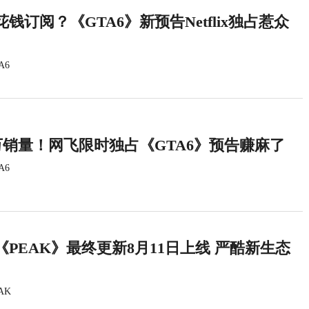
钱订阅？《GTA6》新预告Netflix独占惹众
A6
万销量！网飞限时独占《GTA6》预告赚麻了
A6
PEAK》最终更新8月11日上线 严酷新生态
AK