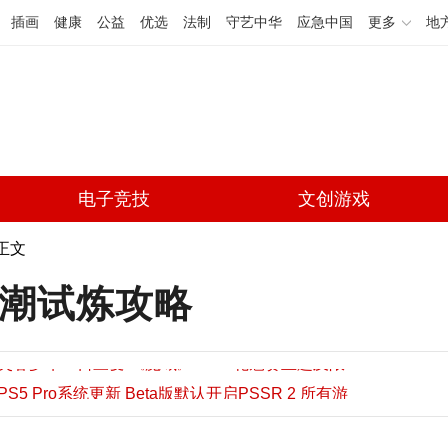
插画
健康
公益
优选
法制
守艺中华
应急中国
更多
地
电子竞技
文创游戏
 正文
》寒潮试炼攻略
芙蓉梦华一日三变 《魔域》2026 花魁赛主题及限
定外观首曝
PS5 Pro系统更新 Beta版默认开启PSSR 2 所有游
09:08
戏画质自动增强
《GTA6》加长版预览8月28日凌晨3点Netflix播出
09:08
09:08
看个预告还要花钱订阅？《GTA6》新预告Netflix独