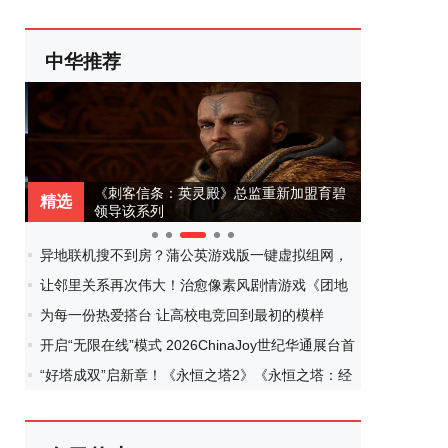
中华推荐
《刺客信条：英灵殿》总监重新加盟育碧
虎
精选
精选
领导该系列
流“
除
0
1
2
3
4
异地联机搜不到房？蒲公英游戏版一键虚拟组网，
跨平台开黑零门槛！
让邻里关系再次伟大！治愈像素风剧情游戏《团地
日和》定档10月30日发售
为每一份热爱搭台 让高校电竞回到最初的模样
开启“无限在线”模式 2026ChinaJoy世纪华通展台首
日体验拉满
“好塔成双”启新章！《永恒之塔2》《永恒之塔：经
典》组队亮相2026CJ