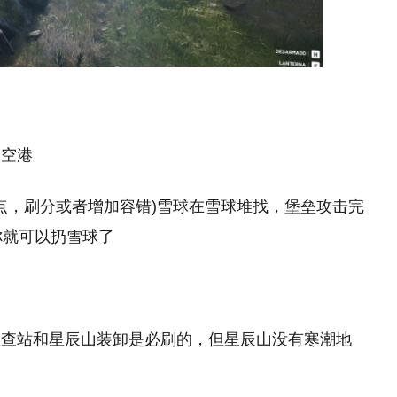
太空港
多点，刷分或者增加容错)雪球在雪球堆找，堡垒攻击完
你就可以扔雪球了
检查站和星辰山装卸是必刷的，但星辰山没有寒潮地