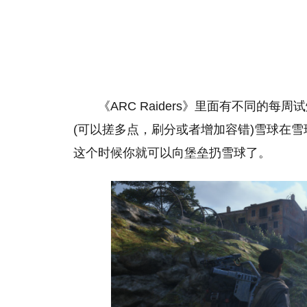
《ARC Raiders》里面有不同的
(可以搓多点，刷分或者增加容错)雪球在雪
技嘉推出钛金雕1600P
精选
为发烧级主机与本地A
这个时候你就可以向堡垒扔雪球了。
方案