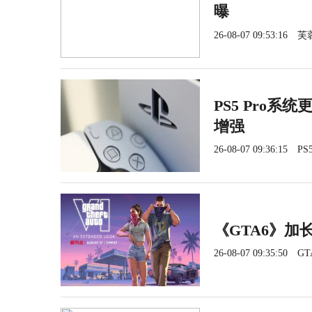
曝
占惹众怒
一个预告=百万销
09:08
赚麻了
好评合作登山《P
09:08
26-08-07 09:53:16
芙
酷新生态登场
《塞尔达传说》
09:
月杀青
《幽灵行动》25
09:08
09:08
PS5 Pro系
增强
26-08-07 09:36:15
PS5
《GTA6》加长
26-08-07 09:35:50
GT