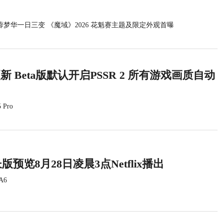
量！网飞限时独占《GTA6》预告
EAK》最终更新8月11日上线 严
蓉梦华一日三变 《魔域》2026 花魁赛主题及限定外观首曝
真人电影成山姆·尼尔遗作！今年4
08
周年 《荒野》、《断点》0.5折！
统更新 Beta版默认开启PSSR 2 所有游戏画质自动
 Pro
版预览8月28日凌晨3点Netflix播出
A6