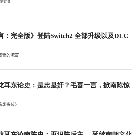
场物语
：完全版》登陆Switch2 全部升级以及DLC
诺曹的谎言
龙耳东论史：是忠是奸？毛喜一言，掀南陈惊
陈废帝传》
龙耳东论南陈史：再识陈后主—-延续南朝文化