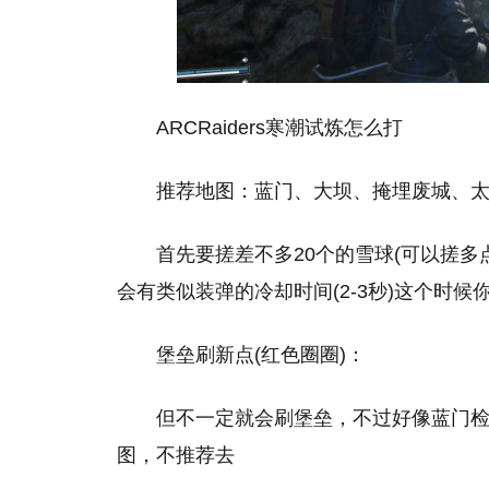
ARCRaiders寒潮试炼怎么打
推荐地图：蓝门、大坝、掩埋废城、
首先要搓差不多20个的雪球(可以搓
会有类似装弹的冷却时间(2-3秒)这个时候
堡垒刷新点(红色圈圈)：
但不一定就会刷堡垒，不过好像蓝门
图，不推荐去