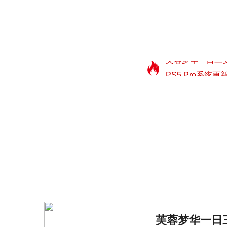
芙蓉梦华一日三变
定外观首曝
PS5 Pro系统更
09:08
戏画质自动增强
《GTA6》加长版预
0
09:08
看个预告还要花钱订
占惹众怒
一个预告=百万销
09:08
赚麻了
好评合作登山《P
09:08
酷新生态登场
《塞尔达传说》
09:
月杀青
《幽灵行动》25
09:08
09:08
芙蓉梦华一日三变
定外观首曝
PS5 Pro系统更
09:08
戏画质自动增强
《GTA6》加长版预
0
芙蓉梦华一日三
09:08
看个预告还要花钱订