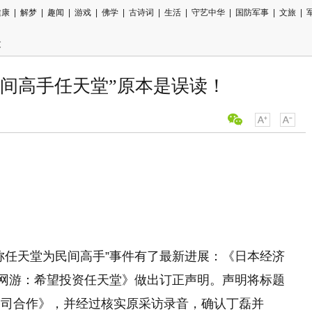
健康
|
解梦
|
趣闻
|
游戏
|
佛学
|
古诗词
|
生活
|
守艺中华
|
国防军事
|
文旅
|
文
民间高手任天堂”原本是误读！
用微信扫描
分享至好友
称任天堂为民间高手”事件有了最新进展：《日本经济
谈网游：希望投资任天堂》做出订正声明。声明将标题
公司合作》，并经过核实原采访录音，确认丁磊并