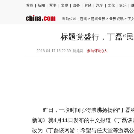
首页
|
新闻
|
军事
|
文史
|
政务
|
财经
|
汽车
|
文化
|
娱乐
|
当前位置：
游戏
>
游戏业界
>
业界资讯
> 正
标题党盛行，丁磊“
2018-04-17 16:22:39 搞趣网
参与评论(
)人
昨日，一段时间吵得沸沸扬扬的“丁磊
新闻》就4月11日发布的中文报道《丁磊
改为《丁磊谈网游：希望与任天堂等游戏