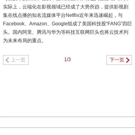
实际上，云端化在影视领域已经成了大势所趋，提供影视剧
集在线点播的知名流媒体平台Netflix近年来迅速崛起，与
Facebook、Amazon、Google组成了美国科技股“FANG”四巨
头。国内阿里、腾讯与华为等科技互联网巨头也将云技术列
为未来布局的重点。
1
/3
上一页
下一页
404 Not Found
Sorry for the inconvenience.
Please report this message and include the following
information to us.
Thank you very much!
URL:
http://3g.china.com:8080/act/game/11011446/20181024
Server:
cms-9-158
Date:
2026/08/09 14:02:00
Powered by China
China