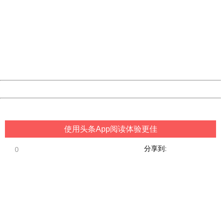
China
404 Not Found
Sorry for the inconvenience.
Please report this message and include the following
information to us.
Thank you very much!
URL:
http://3g.china.com:8080/act/game/11011446/20181024
Server:
cms-9-158
Date:
2026/08/09 14:02:00
Powered by China
China
使用头条App阅读体验更佳
分享到:
0
404 Not Found
Sorry for the inconvenience.
Please report this message and include the following
information to us.
Thank you very much!
URL:
http://3g.china.com:8080/act/game/11011446/20181024
Server:
cms-9-158