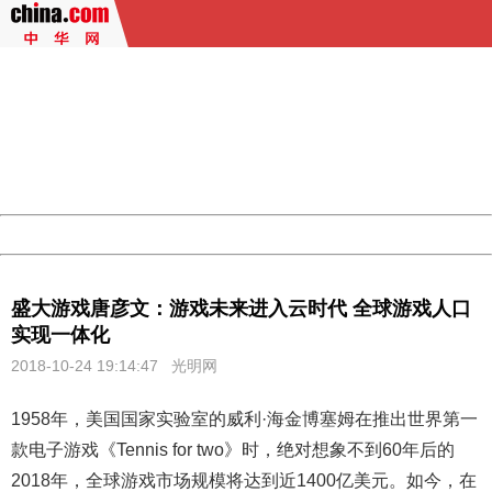
404 Not Found
Sorry for the inconvenience.
Please report this message and include the following
information to us.
Thank you very much!
URL:
http://3g.china.com:8080/act/game/11011446/20181024
Server:
cms-9-158
Date:
2026/08/09 14:02:00
Powered by China
China
盛大游戏唐彦文：游戏未来进入云时代 全球游戏人口
实现一体化
2018-10-24 19:14:47
光明网
1958年，美国国家实验室的威利·海金博塞姆在推出世界第一
款电子游戏《Tennis for two》时，绝对想象不到60年后的
2018年，全球游戏市场规模将达到近1400亿美元。如今，在