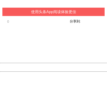
China
使用头条App阅读体验更佳
分享到:
0
404 Not Found
Sorry for the inconvenience.
Please report this message and include the following
information to us.
Thank you very much!
URL:
http://3g.china.com:8080/act/game/11106783/20180929
Server:
cms-9-158
Date:
2026/08/06 14:21:26
Powered by China
China
404 Not Found
Sorry for the inconvenience.
Please report this message and include the following
information to us.
Thank you very much!
URL:
http://3g.china.com:8080/act/game/11106783/20180929
Server:
cms-9-158