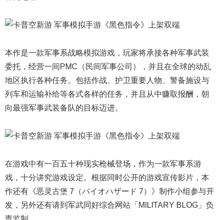
本作是一款军事系战略模拟游戏，玩家将承接各种军事武装
委托，经营一间PMC（民间军事公司），并且在全球的动乱
地区执行各种任务。包括作战、护卫重要人物、警备施设与
列车和运输补给等各式各样的任务，并且从中赚取报酬，朝
向最强军事武装备队的目标迈进。
在游戏中有一百五十种现实枪械登场，作为一款军事系游
戏，十分讲究游戏设定。根据同时公开的游戏宣传影片，本
作还有《恶灵古堡 7（バイオハザード 7）》制作小组参与开
发，另外还有请到军武同好综合网站「MILITARY BLOG」负
责监制。