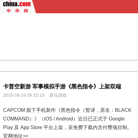
404 Not Found
Sorry for the inconvenience.
Please report this message and include the following
information to us.
Thank you very much!
URL:
http://3g.china.com:8080/act/game/11106783/20180929
Server:
cms-9-158
Date:
2026/08/06 14:21:26
Powered by China
China
卡普空新游 军事模拟手游《黑色指令》上架双端
2018-09-29 08:10:19
多玩游戏
CAPCOM 旗下手机新作《
黑色指令
（暂译，原名：BLACK
COMMAND）》（iOS / Android）近日已正式于 Google
Play 及 App Store 平台上架，采免费下载内含付费项目制。
官网地址>>