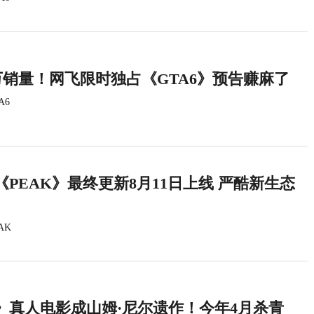
万销量！网飞限时独占《GTA6》预告赚麻了
A6
PEAK》最终更新8月11日上线 严酷新生态
AK
》真人电影成山姆·尼尔遗作！今年4月杀青