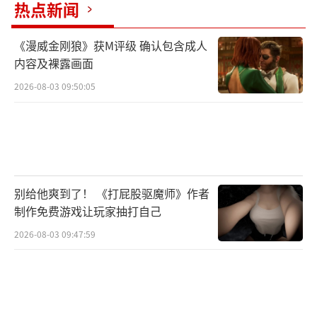
热点新闻
武装人员(统领技能)：为每个世仇增加5个
《漫威金刚狼》获M评级 确认包含成人
额外席位。
内容及裸露画面
不过由于游戏仍然处在前期测试阶段，部
2026-08-03 09:50:05
分技能仅有文字描述，并没有实际效果。
以上就是骑砍2部队规模扩大方法介绍的全
部内容了，希望可以帮到各位玩家。
（责任编辑：
别给他爽到了！ 《打屁股驱魔师》作者
黄鹏 CG001）
制作免费游戏让玩家抽打自己
2026-08-03 09:47:59