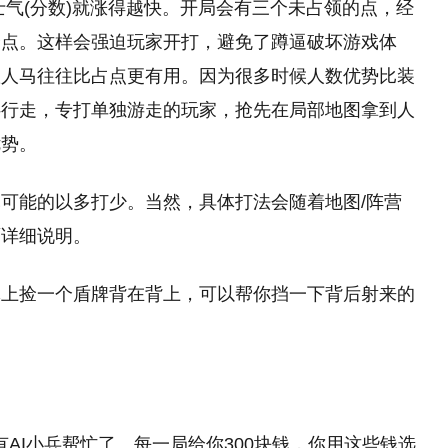
士气(分数)就涨得越快。开局会有三个未占领的点，经
个点。这样会强迫玩家开打，避免了蹲逼破坏游戏体
队人马往往比占点更有用。因为很多时候人数优势比装
伴行走，专打单独游走的玩家，抢先在局部地图拿到人
优势。
可能的以多打少。当然，具体打法会随着地图/阵营
面详细说明。
体上捡一个盾牌背在背上，可以帮你挡一下背后射来的
有AI小兵帮忙了。每一局给你300块钱，你用这些钱选