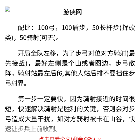
配比：100弓，100盾步，50长杆步(挥砍
类)，50骑射(可无)。
开局全队左移，为了步弓对位对方骑射(最
先接战)，最好左侧是个山或者图边，步弓散
阵，骑射站最左后f6,其他人站后排不要挡住步
弓射界。
第一步一定要快，因为骑射接近的时间很
短，快速解决骑射是胜利的关键，否则会对步
弓造成大量干扰，如对方骑射被卡在山谷，快
速让步兵上前收割。
点击查看全文(剩余
66
%)