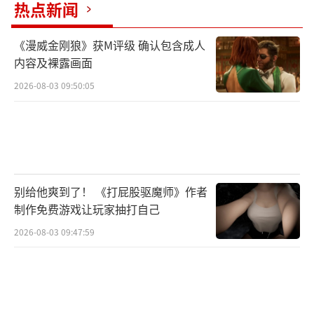
热点新闻
作，反骑兵的关键就在于扎堆
《漫威金刚狼》获M评级 确认包含成人
如果对方军团比较精锐，300打600来说，
内容及裸露画面
打完第一波可能会刷第二波，这时不应深追，
2026-08-03 09:50:05
重新摆回常规阵型接敌，对方的士气会重振，
此时重复上述操作即可，一般来说巴弓的弹药
是够打2波的，实在不行就tab吧。
以上就是骑马与砍杀2领主以少胜多对战技
别给他爽到了！ 《打屁股驱魔师》作者
巧分享全部内容，希望能够帮到大家。
（责任编
制作免费游戏让玩家抽打自己
辑：黄鹏 CG001）
2026-08-03 09:47:59