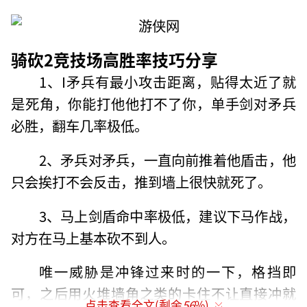
骑砍2竞技场高胜率技巧分享
1、I矛兵有最小攻击距离，贴得太近了就
是死角，你能打他他打不了你，单手剑对矛兵
必胜，翻车几率极低。
2、矛兵对矛兵，一直向前推着他盾击，他
只会挨打不会反击，推到墙上很快就死了。
3、马上剑盾命中率极低，建议下马作战，
对方在马上基本砍不到人。
唯一威胁是冲锋过来时的一下，格挡即
可，之后用火堆墙角之类的卡住不让直接冲就
点击查看全文(剩余
56
%)