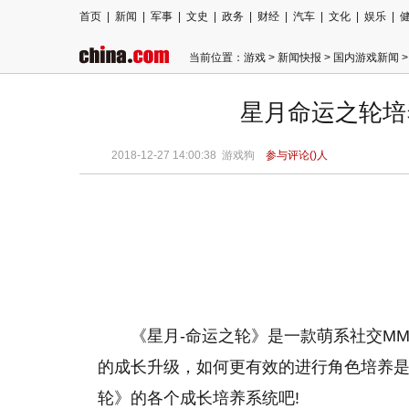
首页
|
新闻
|
军事
|
文史
|
政务
|
财经
|
汽车
|
文化
|
娱乐
|
当前位置：
游戏
>
新闻快报
>
国内游戏新闻
>
星月命运之轮培
2018-12-27 14:00:38
游戏狗
参与评论(
)人
《星月-命运之轮》是一款萌系社交M
的成长升级，如何更有效的进行角色培养是
轮》的各个成长培养系统吧!