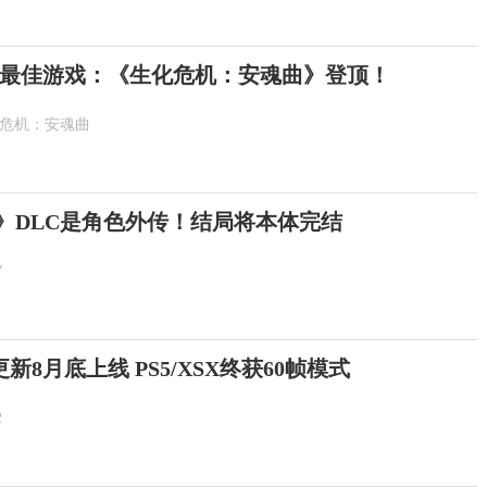
最佳游戏：《生化危机：安魂曲》登顶！
化危机：安魂曲
示》DLC是角色外传！结局将本体完结
7
8月底上线 PS5/XSX终获60帧模式
2