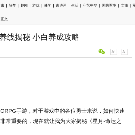
健康
|
解梦
|
趣闻
|
游戏
|
佛学
|
古诗词
|
生活
|
守艺中华
|
国防军事
|
文旅
|
 正文
养线揭秘 小白养成攻略
用微信扫描
分享至好友
MORPG手游，对于游戏中的各位勇士来说，如何快速
非常重要的，现在就让我为大家揭秘《星月-命运之