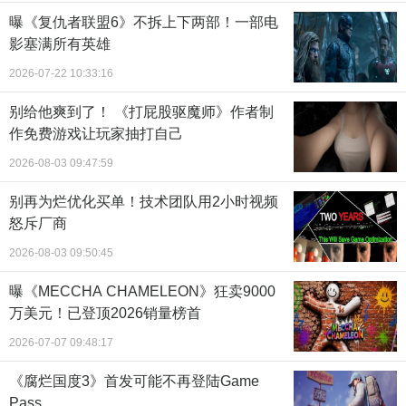
曝《复仇者联盟6》不拆上下两部！一部电
影塞满所有英雄
2026-07-22 10:33:16
别给他爽到了！ 《打屁股驱魔师》作者制
作免费游戏让玩家抽打自己
2026-08-03 09:47:59
别再为烂优化买单！技术团队用2小时视频
怒斥厂商
2026-08-03 09:50:45
曝《MECCHA CHAMELEON》狂卖9000
万美元！已登顶2026销量榜首
2026-07-07 09:48:17
《腐烂国度3》首发可能不再登陆Game
Pass