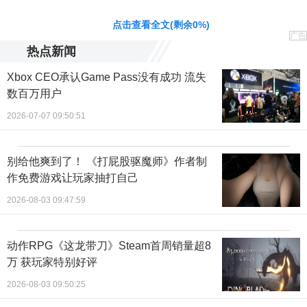
责任编辑：黄鹏 CG001
点击查看全文(剩余
0
%)
广告
热点新闻
Xbox CEO承认Game Pass没有成功 流失
数百万用户
2026-07-07 09:50:51
别给他爽到了！ 《打屁股驱魔师》作者制
作免费游戏让玩家抽打自己
2026-08-03 09:47:59
动作RPG《这龙带刀》Steam首周销量超8
万 获玩家特别好评
2026-08-03 09:50:25