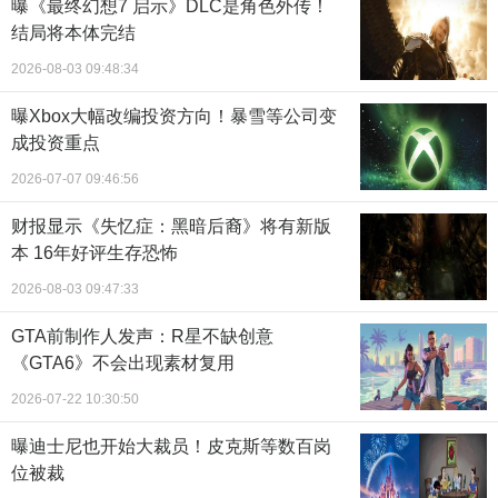
曝《最终幻想7 启示》DLC是角色外传！
结局将本体完结
2026-08-03 09:48:34
曝Xbox大幅改编投资方向！暴雪等公司变
成投资重点
2026-07-07 09:46:56
财报显示《失忆症：黑暗后裔》将有新版
本 16年好评生存恐怖
2026-08-03 09:47:33
GTA前制作人发声：R星不缺创意
《GTA6》不会出现素材复用
2026-07-22 10:30:50
曝迪士尼也开始大裁员！皮克斯等数百岗
位被裁