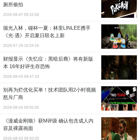
厕所偷拍
2026-08-07 09:32:08
循光入林，碰杯一夏：林里LINLEE携手
《光·遇》开启夏日联名上新
2026-07-29 16:54:16
财报显示《失忆症：黑暗后裔》将有新版
本 16年好评生存恐怖
2026-08-03 09:47:33
别再为烂优化买单！技术团队用2小时视频
怒斥厂商
2026-08-03 09:50:45
《漫威金刚狼》获M评级 确认包含成人内
容及裸露画面
2026-08-03 09:50:05