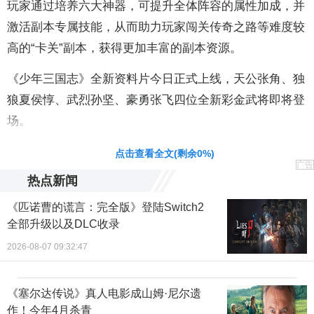
玩家通过培养六大神器，可提升全体阵容的属性加成，并
激活副本专属技能，从而助力玩家闯关传奇之路等难度较
高的“卡关”副本，获得更加丰富的副本资源。
《少年三国志》全新资料片今日正式上线，天公张角、独
狼夏侯惇、武烈孙坚、豪勇张飞四位全新彩金武将即将登
场。
责任编辑：黄鹏 CG001
点击查看全文(剩余
0
%)
广告
热点新闻
《匹诺曹的谎言：完全版》登陆Switch2
全部升级以及DLC收录
2026-08-07 09:32:47
《塞尔达传说》真人电影成山姆·尼尔遗
作！今年4月杀青