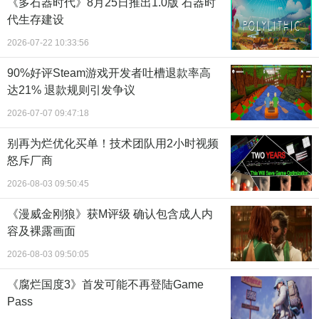
《多石器时代》8月25日推出1.0版 石器时
代生存建设
2026-07-22 10:33:56
90%好评Steam游戏开发者吐槽退款率高
达21% 退款规则引发争议
2026-07-07 09:47:18
别再为烂优化买单！技术团队用2小时视频
怒斥厂商
2026-08-03 09:50:45
《漫威金刚狼》获M评级 确认包含成人内
容及裸露画面
2026-08-03 09:50:05
《腐烂国度3》首发可能不再登陆Game
Pass