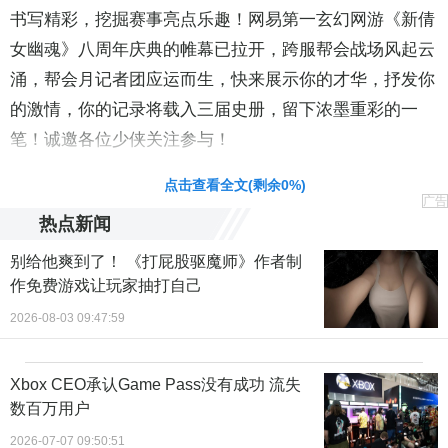
书写精彩，挖掘赛事亮点乐趣！网易第一玄幻网游《新倩
女幽魂》八周年庆典的帷幕已拉开，跨服帮会战场风起云
涌，帮会月记者团应运而生，快来展示你的才华，抒发你
的激情，你的记录将载入三届史册，留下浓墨重彩的一
笔！诚邀各位少侠关注参与！
责任编辑：黄鹏 CG001
点击查看全文(剩余
0
%)
广告
热点新闻
别给他爽到了！ 《打屁股驱魔师》作者制
作免费游戏让玩家抽打自己
2026-08-03 09:47:59
Xbox CEO承认Game Pass没有成功 流失
数百万用户
2026-07-07 09:50:51