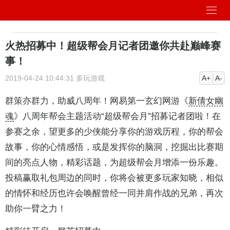
火热招募中！超级帮会月记者团邀你共赴巅峰赛
事！
2019-04-24 10:44:31
多玩游戏
A+
A-
群策亦群力，助威八周年！网易第一玄幻网游《
新倩女幽
魂
》八周年帮会主题活动“超级帮会月”招募记者团啦！在
参赛之余，望更多的少侠能分享你的游戏历程，你的帮会
故事，你的心情感悟，或是发挥你的脑洞，挖掘出比赛期
间的亮点人物，精彩话题，为超级帮会月增添一份乐趣。
投稿赢取礼包周边的同时，你将会被更多玩家知晓，相似
的情怀和经历也许会唤醒曾经一同并肩作战的兄弟，再次
助你一臂之力！