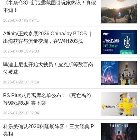
《半条命3》新泄露截图引玩家热议！真假
不知！
2026-07-07 09:49:41
Affinity正式参展2026 ChinaJoy BTOB ｜
出海获客与流量变现，在W4H203找
2026-07-30 10:49:33
曝迪士尼也开始大裁员！皮克斯等数百岗
位被裁
2026-07-22 10:34:14
PS Plus八月离库名单公布：《死亡岛2》
等9款游戏即将下架
2026-07-22 10:32:06
科乐美确认2026科隆展阵容！三大经典IP
亮相