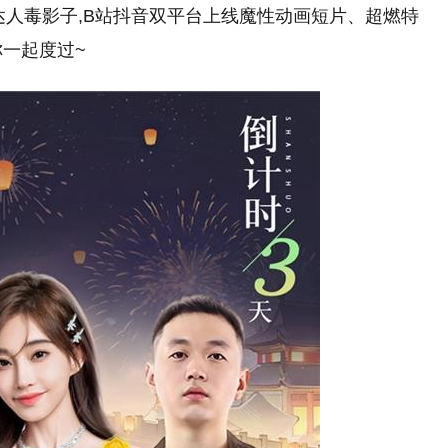
达人毒影子,B站抖音双平台上线魔性动画短片、超燃特
你一起度过~