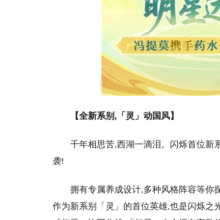
【全新系别,「灵」动国风】
千年相思苦,西湖一滴泪。闪烁首位新
袭!
拥有专属养成设计,多种风格阵容等你
作为新系别「灵」的首位英雄,也是闪烁之