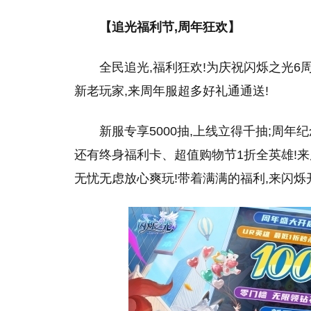
【追光福利节,周年狂欢】
全民追光,福利狂欢!为庆祝闪烁之光6
新老玩家,来周年服超多好礼通通送!
新服专享5000抽,上线立得千抽;周年
还有终身福利卡、超值购物节1折全英雄!来
无忧无虑放心爽玩!带着满满的福利,来闪烁