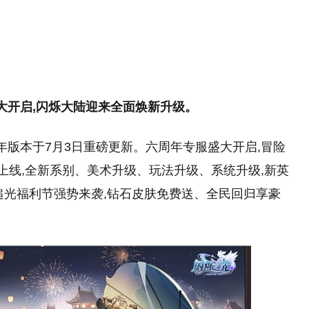
戏画质自动增强
《GTA6》加长版预览8月28日凌晨3点Netflix播出
09:08
09:08
看个预告还要花钱订阅？《GTA6》新预告Netflix独
占惹众怒
一个预告=百万销量！网飞限时独占《GTA6》预告
09:08
赚麻了
好评合作登山《PEAK》最终更新8月11日上线 严
09:08
酷新生态登场
《塞尔达传说》真人电影成山姆·尼尔遗作！今年4
09:08
大开启,闪烁大陆迎来全面焕新升级
。
月杀青
《幽灵行动》25周年 《荒野》、《断点》0.5折！
09:08
G5 AI TOP电源：
索尼直接不装了！PS5包装盒上被贴警
精选
09:08
年版本于7月3日重磅更新。六周年专服盛大开启,冒险
I算力打造旗舰供电
告：不再会有实体版
片上线,全新系别、美术升级、玩法升级、系统升级,新英
追光福利节强势来袭,钻石皮肤免费送、全民回归享豪