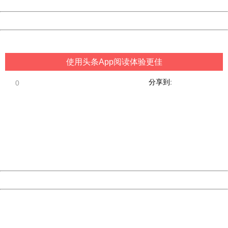
Date:
2026/08/09 22:11:45
Powered by China
China
使用头条App阅读体验更佳
分享到:
0
404 Not Found
Sorry for the inconvenience.
Please report this message and include the following
information to us.
Thank you very much!
URL:
http://3g.china.com:8080/act/game/11083938/20181210
Server:
cms-9-158
Date:
2026/08/09 22:11:45
Powered by China
China
404 Not Found
Sorry for the inconvenience.
Please report this message and include the following