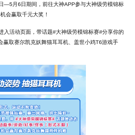
日—5月6日期间，前往大神APP参与大神级劳模锦标
有机会赢取千元大奖！
”进入活动页面，带话题#大神级劳模锦标赛#分享你的
会赢取赛尔凯克妖舞猫耳耳机、盖世小鸡T6游戏手