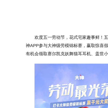
欢度五一劳动节，花式宅家趣事鲜！
神APP参与大神级劳模锦标赛，赢取惊喜假
有机会领取赛尔凯克妖舞猫耳耳机、盖世小