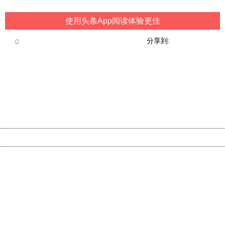
使用头条App阅读体验更佳
分享到:
0
404 Not Found
Sorry for the inconvenience.
Please report this message and include the following
information to us.
Thank you very much!
URL:
http://3g.china.com:8080/act/game/444/20181119/34456
Server:
cms-9-157
Date:
2026/08/07 17:14:18
Powered by China
China
404 Not Found
Sorry for the inconvenience.
Please report this message and include the following
information to us.
Thank you very much!
URL:
http://3g.china.com:8080/act/game/444/20181119/34456
Server:
cms-9-157