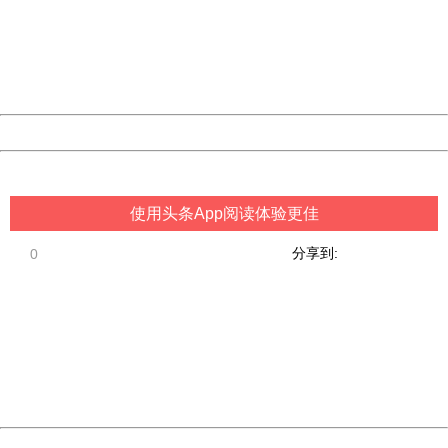
Please report this message and include the following
information to us.
Thank you very much!
URL:
http://3g.china.com:8080/act/game/444/20181126/34513
Server:
cms-9-158
Date:
2026/08/10 10:08:09
Powered by China
China
使用头条App阅读体验更佳
分享到:
0
404 Not Found
Sorry for the inconvenience.
Please report this message and include the following
information to us.
Thank you very much!
URL:
http://3g.china.com:8080/act/game/444/20181126/34513
Server:
cms-9-158
Date:
2026/08/10 10:08:09
Powered by China