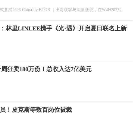
ty正式参展2026 ChinaJoy BTOB ｜出海获客与流量变现，在W4H203找
：林里LINLEE携手《光·遇》开启夏日联名上新
一周狂卖180万份！总收入达7亿美元
员！皮克斯等数百岗位被裁