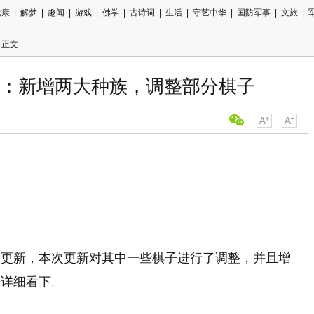
健康
|
解梦
|
趣闻
|
游戏
|
佛学
|
古诗词
|
生活
|
守艺中华
|
国防军事
|
文旅
|
 正文
：新增两大种族，调整部分棋子
用微信扫描
分享至好友
的更新，本次更新对其中一些棋子进行了调整，并且增
来详细看下。