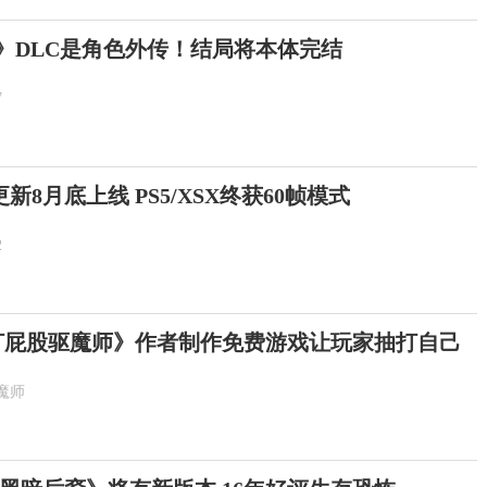
示》DLC是角色外传！结局将本体完结
7
8月底上线 PS5/XSX终获60帧模式
2
打屁股驱魔师》作者制作免费游戏让玩家抽打自己
魔师