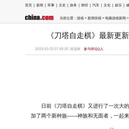
首页
|
新闻
|
军事
|
文史
|
政务
|
财经
|
汽车
|
文化
|
娱乐
|
当前位置：
游戏
>
新闻快报
>
电脑游戏新闻
>
《刀塔自走棋》最新更新
2019-03-25 07:49:20
游迅网
参与评论(
)人
日前《
刀塔自走棋
》又进行了一次大
加了两个新种族——神族和无面者，一起