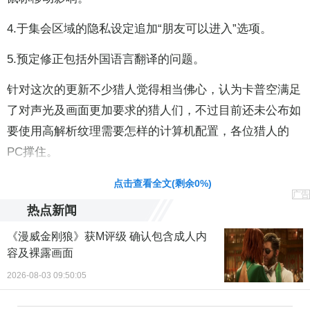
4.于集会区域的隐私设定追加“朋友可以进入”选项。
5.预定修正包括外国语言翻译的问题。
针对这次的更新不少猎人觉得相当佛心，认为卡普空满足
了对声光及画面更加要求的猎人们，不过目前还未公布如
要使用高解析纹理需要怎样的计算机配置，各位猎人的
PC撑住。
责任编辑：黄鹏 CG001
点击查看全文(剩余
0
%)
广告
热点新闻
《漫威金刚狼》获M评级 确认包含成人内
容及裸露画面
2026-08-03 09:50:05