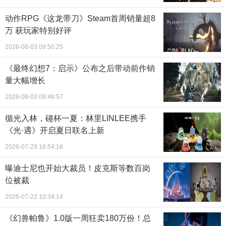
动作RPG《这龙带刀》Steam首周销量超8
万 获玩家特别好评
2026-08-03 09:50:25
《最终幻想7：启示》公布之后带动前作销
量大幅增长
2026-08-03 09:46:57
循光入林，碰杯一夏：林里LINLEE携手
《光·遇》开启夏日联名上新
2026-07-29 16:54:16
曝迪士尼也开始大裁员！皮克斯等数百岗
位被裁
2026-07-22 10:34:14
《幻兽帕鲁》1.0版一周狂卖180万份！总