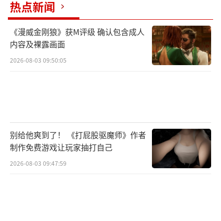
热点新闻
断进化的丛林世界。每一次更新都为玩家带来
新的挑战和惊喜，使得这款游戏始终充满活力
《漫威金刚狼》获M评级 确认包含成人
和吸引力。
内容及裸露画面
2026-08-03 09:50:05
无论你是生存游戏的老玩家，还是刚刚接
触这一类型的新手，《绿色地狱》都值得一
试。在这片充满危险与奇遇的丛林中，考验你
的生存技能和策略，你是否已准备好迎接挑
战？
（责任编辑：张佳鑫）
别给他爽到了！ 《打屁股驱魔师》作者
制作免费游戏让玩家抽打自己
2026-08-03 09:47:59