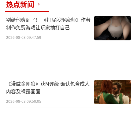
热点新闻
潜力。”
别给他爽到了！ 《打屁股驱魔师》作者
制作免费游戏让玩家抽打自己
2026-08-03 09:47:59
《漫威金刚狼》获M评级 确认包含成人
谷歌进一步表示，Genie 2展示了基础世界
内容及裸露画面
模型在构建多样化3D环境以及推动代理研究方
2026-08-03 09:50:05
面的能力。未来，这项研究将在提高环境生成
的通用性和一致性上继续深耕。作为研究的一
部分，谷歌还提到了类似于SIMA（可扩展可指