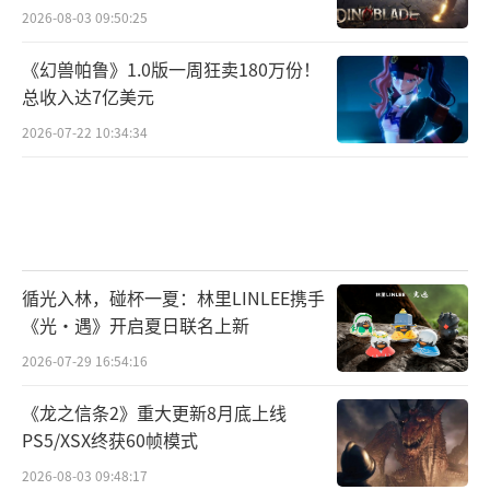
2026-08-03 09:50:25
大的作用，为行业带来更多创新和突破。
（责任
《幻兽帕鲁》1.0版一周狂卖180万份！
编辑：张佳鑫）
总收入达7亿美元
2026-07-22 10:34:34
循光入林，碰杯一夏：林里LINLEE携手
《光·遇》开启夏日联名上新
2026-07-29 16:54:16
《龙之信条2》重大更新8月底上线
PS5/XSX终获60帧模式
2026-08-03 09:48:17