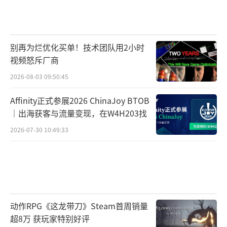
从目前公开的信息来看，Genie 2不仅能够
别再为烂优化买单！技术团队用2小时
显著提升3D游戏环境的生成效率，还在NPC行
视频怒斥厂商
为、物理模拟以及动画制作等方面展现了卓越
2026-08-03 09:50:45
的适配能力。这对于那些需要快速验证创意的
Affinity正式参展2026 ChinaJoy BTOB
开发者而言，无疑是一件利器。此外，谷歌也
｜出海获客与流量变现，在W4H203找
特别提到，这一工具能够为通用人工智能的发
2026-07-30 10:49:33
展提供基础性支持，帮助解决人工智能研究中
的一些关键性问题。
总体来说，虽然Genie 2尚处于研发初期，
但它在人工智能和3D世界生成领域的潜力已经
动作RPG《这龙带刀》Steam首周销量
初见端倪。未来，随着技术的不断完善，这一
超8万 获玩家特别好评
工具有望在游戏开发和其他相关领域中发挥更