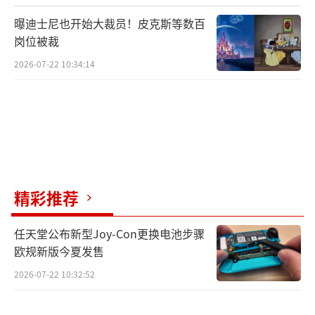
导多世界代理）的技术方向。这些技术都指向
曝迪士尼也开始大裁员！皮克斯等数百
一个更宏大的目标：开发更加通用且安全的人
岗位被裁
工智能代理，能够理解并执行多种任务，为在
2026-07-22 10:34:14
线和现实世界中的人们提供切实的帮助。
尽管Genie 2的潜力令人期待，但谷歌明确
表示，该工具当前的应用重点并非直接用于视
频游戏的开发，而是更偏向于提供研究和创作
支撑的功能。
精彩推荐
任天堂公布新型Joy-Con更换电池步骤
欧规新版今夏发售
2026-07-22 10:32:52