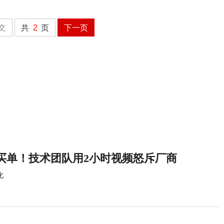
文
共
2
页
下一页
买单！技术团队用2小时视频怒斥厂商
化